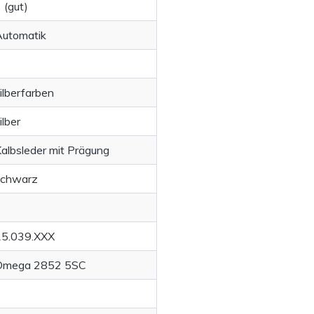
 (gut)
Automatik
ilberfarben
ilber
albsleder mit Prägung
schwarz
15.039.XXX
Omega 2852 5SC