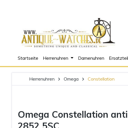
m Hauptinhalt springen
Zur Suche springen
Zur Hauptnavigation springen
Startseite
Herrenuhren
Damenuhren
Ersatztei
Herrenuhren
Omega
Constellation
Omega Constellation ant
2852 5SC