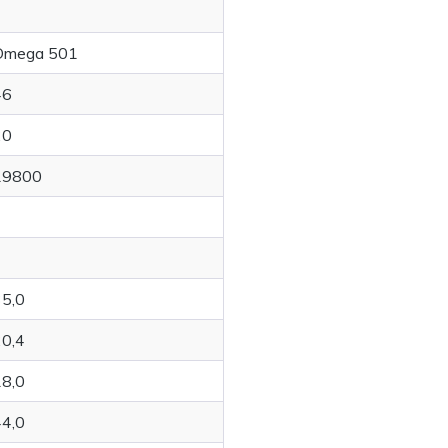
Omega 501
46
20
19800
35,0
20,4
18,0
44,0