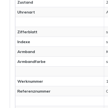
Zustand
2
Uhrenart
Zifferblatt
s
Indexe
s
Armband
K
Armbandfarbe
Werknummer
Referenznummer