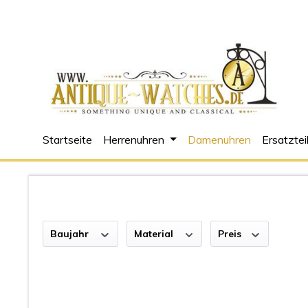
m Hauptinhalt springen
Zur Suche springen
Zur Hauptnavigation springen
Startseite
Herrenuhren
Damenuhren
Ersatztei
Baujahr
Material
Preis