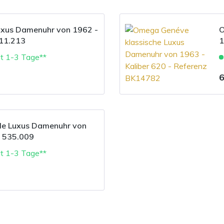
uxus Damenuhr von 1962 -
O
511.213
1
it 1-3 Tage**
6
le Luxus Damenuhr von
. 535.009
it 1-3 Tage**